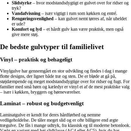
Slidstyrke
– hvor modstandsdygtigt er gulvet over for ridser og
tryk?
Vandafvisning
– især vigtigt i rum som køkken og entré.
Rengøringsvenlighed
– kan gulvet nemt tørres af, når uheldet
er ude?
Komfort og lyd
– et hårdt gulv kan være praktisk, men også
give mere støj.
De bedste gulvtyper til familielivet
Vinyl – praktisk og behageligt
Vinylgulve har gennemgået en stor udvikling og findes i dag i mange
flotte designs, der ligner både træ og sten. De er bløde at gå på,
støjdæmpende og meget modstandsdygtige over for ridser og fugt. For
familier med små børn og kæledyr er vinyl et af de mest praktiske valg
– især i køkken, bryggers og børneværelser.
Laminat – robust og budgetvenligt
Laminatgulve er kendt for deres hårdførhed og nemme
vedligeholdelse. De tåler meget slid og er ofte billigere end ægte
trægulve. De fås i mange udtryk, fra klassisk eg til moderne betonlook.
Vælg en variant med høj slidklasse (AC4 eller AC5), hvis du har