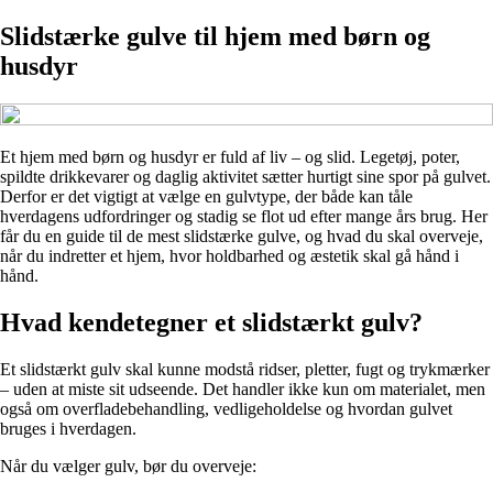
Slidstærke gulve til hjem med børn og
husdyr
Et hjem med børn og husdyr er fuld af liv – og slid. Legetøj, poter,
spildte drikkevarer og daglig aktivitet sætter hurtigt sine spor på gulvet.
Derfor er det vigtigt at vælge en gulvtype, der både kan tåle
hverdagens udfordringer og stadig se flot ud efter mange års brug. Her
får du en guide til de mest slidstærke gulve, og hvad du skal overveje,
når du indretter et hjem, hvor holdbarhed og æstetik skal gå hånd i
hånd.
Hvad kendetegner et slidstærkt gulv?
Et slidstærkt gulv skal kunne modstå ridser, pletter, fugt og trykmærker
– uden at miste sit udseende. Det handler ikke kun om materialet, men
også om overfladebehandling, vedligeholdelse og hvordan gulvet
bruges i hverdagen.
Når du vælger gulv, bør du overveje: