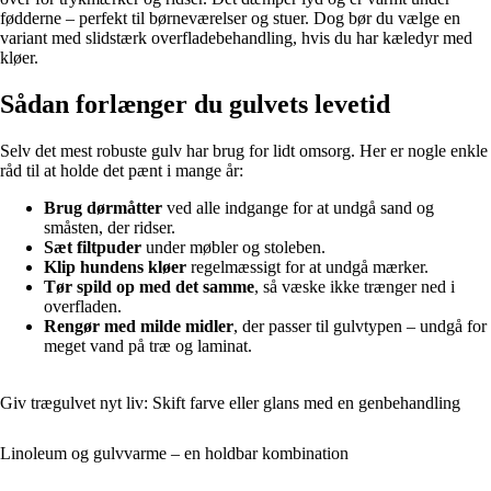
fødderne – perfekt til børneværelser og stuer. Dog bør du vælge en
variant med slidstærk overfladebehandling, hvis du har kæledyr med
kløer.
Sådan forlænger du gulvets levetid
Selv det mest robuste gulv har brug for lidt omsorg. Her er nogle enkle
råd til at holde det pænt i mange år:
Brug dørmåtter
ved alle indgange for at undgå sand og
småsten, der ridser.
Sæt filtpuder
under møbler og stoleben.
Klip hundens kløer
regelmæssigt for at undgå mærker.
Tør spild op med det samme
, så væske ikke trænger ned i
overfladen.
Rengør med milde midler
, der passer til gulvtypen – undgå for
meget vand på træ og laminat.
Giv trægulvet nyt liv: Skift farve eller glans med en genbehandling
Linoleum og gulvvarme – en holdbar kombination