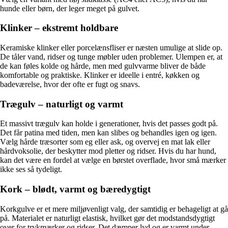
hunde eller børn, der leger meget på gulvet.
Klinker – ekstremt holdbare
Keramiske klinker eller porcelænsfliser er næsten umulige at slide op.
De tåler vand, ridser og tunge møbler uden problemer. Ulempen er, at
de kan føles kolde og hårde, men med gulvvarme bliver de både
komfortable og praktiske. Klinker er ideelle i entré, køkken og
badeværelse, hvor der ofte er fugt og snavs.
Trægulv – naturligt og varmt
Et massivt trægulv kan holde i generationer, hvis det passes godt på.
Det får patina med tiden, men kan slibes og behandles igen og igen.
Vælg hårde træsorter som eg eller ask, og overvej en mat lak eller
hårdvoksolie, der beskytter mod pletter og ridser. Hvis du har hund,
kan det være en fordel at vælge en børstet overflade, hvor små mærker
ikke ses så tydeligt.
Kork – blødt, varmt og bæredygtigt
Korkgulve er et mere miljøvenligt valg, der samtidig er behageligt at gå
på. Materialet er naturligt elastisk, hvilket gør det modstandsdygtigt
over for trykmærker og ridser. Det dæmper lyd og er varmt under