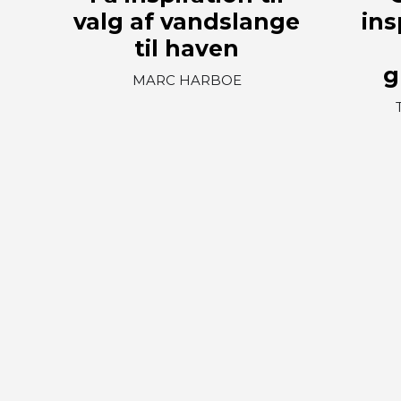
valg af vandslange
ins
til haven
g
MARC HARBOE