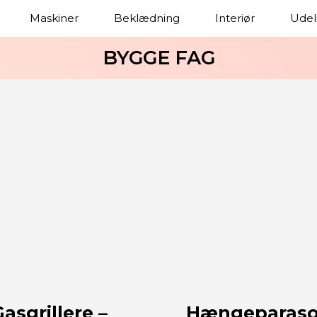
Maskiner
Beklædning
Interiør
Udel
BYGGE FAG
asgrillere –
Hængeparasol