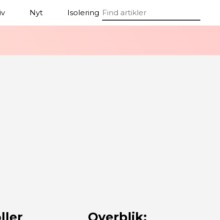
iv
Nyt
Isolering
Energi
ler
Overblik: