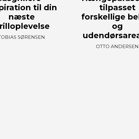
piration til din
tilpasset
næste
forskellige b
rilloplevelse
og
udendørsarea
TOBIAS SØRENSEN
OTTO ANDERSEN