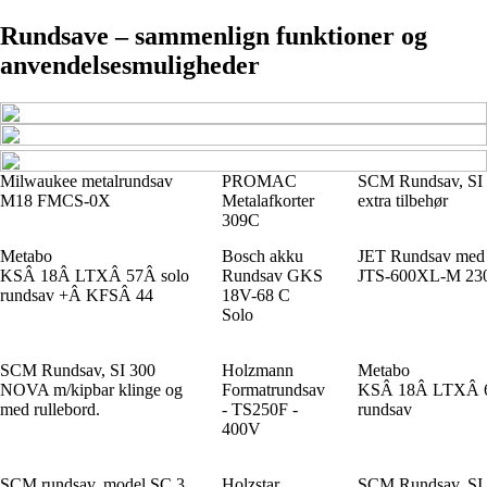
Rundsave – sammenlign funktioner og
anvendelsesmuligheder
Milwaukee metalrundsav
PROMAC
SCM Rundsav, S
M18 FMCS-0X
Metalafkorter
extra tilbehør
309C
Metabo
Bosch akku
JET Rundsav med 
KSÂ 18Â LTXÂ 57Â solo
Rundsav GKS
JTS-600XL-M 23
rundsav +Â KFSÂ 44
18V-68 C
Solo
SCM Rundsav, SI 300
Holzmann
Metabo
NOVA m/kipbar klinge og
Formatrundsav
KSÂ 18Â LTXÂ 6
med rullebord.
- TS250F -
rundsav
400V
SCM rundsav, model SC 3
Holzstar
SCM Rundsav, S