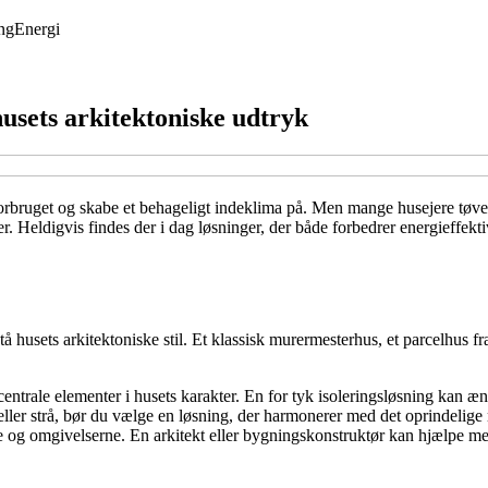
ing
Energi
usets arkitektoniske udtryk
forbruget og skabe et behageligt indeklima på. Men mange husejere tøver,
jer. Heldigvis findes der i dag løsninger, der både forbedrer energieffekt
rstå husets arkitektoniske stil. Et klassisk murermesterhus, et parcelhus f
rale elementer i husets karakter. En for tyk isoleringsløsning kan ændre
 eller strå, bør du vælge en løsning, der harmonerer med det oprindelige 
g omgivelserne. En arkitekt eller bygningskonstruktør kan hjælpe med a