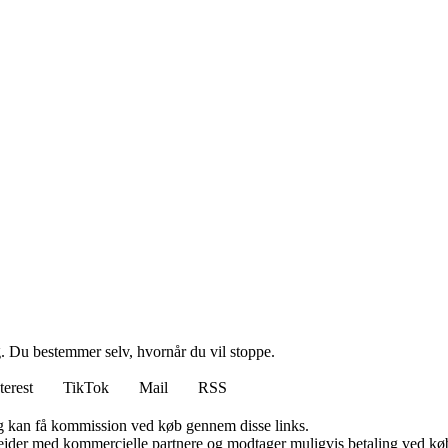
g. Du bestemmer selv, hvornår du vil stoppe.
terest
TikTok
Mail
RSS
, og kan få kommission ved køb gennem disse links.
jder med kommercielle partnere og modtager muligvis betaling ved køb.