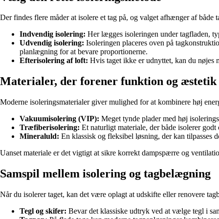
Der findes flere måder at isolere et tag på, og valget afhænger af både 
Indvendig isolering:
Her lægges isoleringen under tagfladen, ty
Udvendig isolering:
Isoleringen placeres oven på tagkonstrukti
planlægning for at bevare proportionerne.
Efterisolering af loft:
Hvis taget ikke er udnyttet, kan du nøjes m
Materialer, der forener funktion og æstetik
Moderne isoleringsmaterialer giver mulighed for at kombinere høj energi
Vakuumisolering (VIP):
Meget tynde plader med høj isoleringse
Træfiberisolering:
Et naturligt materiale, der både isolerer godt
Mineraluld:
En klassisk og fleksibel løsning, der kan tilpasses d
Uanset materiale er det vigtigt at sikre korrekt dampspærre og ventilatio
Samspil mellem isolering og tagbelægning
Når du isolerer taget, kan det være oplagt at udskifte eller renovere t
Tegl og skifer:
Bevar det klassiske udtryk ved at vælge tegl i sa