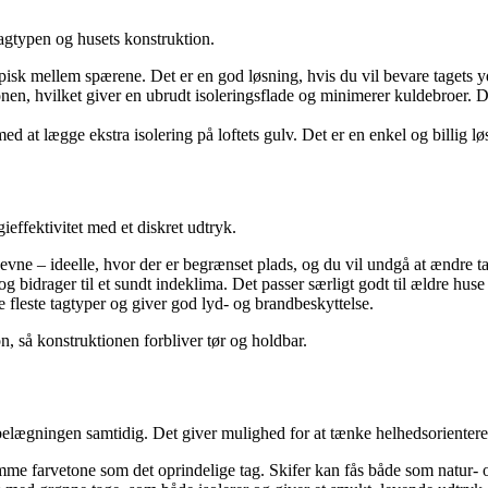
tagtypen og husets konstruktion.
pisk mellem spærene. Det er en god løsning, hvis du vil bevare tagets 
onen, hvilket giver en ubrudt isoleringsflade og minimerer kuldebroer.
ed at lægge ekstra isolering på loftets gulv. Det er en enkel og billig l
effektivitet med et diskret udtryk.
vne – ideelle, hvor der er begrænset plads, og du vil undgå at ændre ta
 og bidrager til et sundt indeklima. Det passer særligt godt til ældre hu
e fleste tagtyper og giver god lyd- og brandbeskyttelse.
n, så konstruktionen forbliver tør og holdbar.
agbelægningen samtidig. Det giver mulighed for at tænke helhedsorientere
mme farvetone som det oprindelige tag. Skifer kan fås både som natur- o