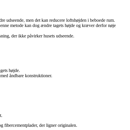
ydre udseende, men det kan reducere loftshøjden i beboede rum.
 Denne metode kan dog ændre tagets højde og kræver derfor nøje
øsning, der ikke påvirker husets udseende.
gets højde.
se med åndbare konstruktioner.
t.
g fibercementplader, der ligner originalen.