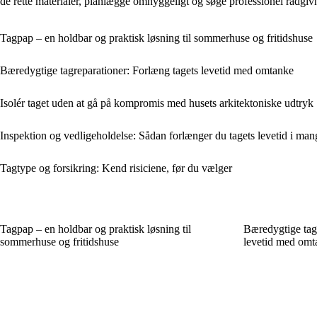
de rette materialer, planlægge omhyggeligt og søge professionel rådgivni
Tagpap – en holdbar og praktisk løsning til sommerhuse og fritidshuse
Bæredygtige tagreparationer: Forlæng tagets levetid med omtanke
Isolér taget uden at gå på kompromis med husets arkitektoniske udtryk
Inspektion og vedligeholdelse: Sådan forlænger du tagets levetid i man
Tagtype og forsikring: Kend risiciene, før du vælger
Tagpap – en holdbar og praktisk løsning til
Bæredygtige tagr
sommerhuse og fritidshuse
levetid med omt