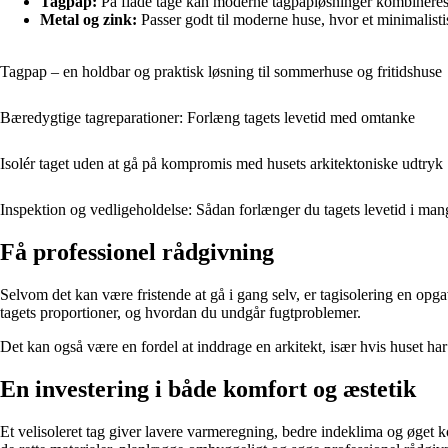
Tagpap:
På flade tage kan moderne tagpapløsninger kombineres 
Metal og zink:
Passer godt til moderne huse, hvor et minimalisti
Tagpap – en holdbar og praktisk løsning til sommerhuse og fritidshuse
Bæredygtige tagreparationer: Forlæng tagets levetid med omtanke
Isolér taget uden at gå på kompromis med husets arkitektoniske udtryk
Inspektion og vedligeholdelse: Sådan forlænger du tagets levetid i man
Få professionel rådgivning
Selvom det kan være fristende at gå i gang selv, er tagisolering en op
tagets proportioner, og hvordan du undgår fugtproblemer.
Det kan også være en fordel at inddrage en arkitekt, især hvis huset ha
En investering i både komfort og æstetik
Et velisoleret tag giver lavere varmeregning, bedre indeklima og øget k