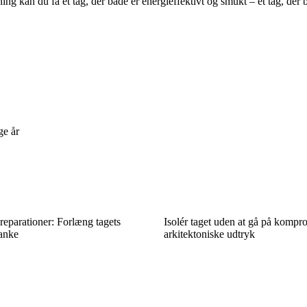
ng kan du få et tag, der både er energieffektivt og smukt – et tag, der 
ge år
eparationer: Forlæng tagets
Isolér taget uden at gå på kompr
anke
arkitektoniske udtryk