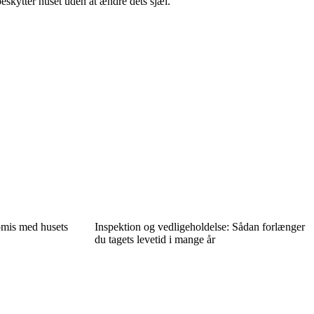
beskytter huset uden at ændre dets sjæl.
omis med husets
Inspektion og vedligeholdelse: Sådan forlænger
du tagets levetid i mange år