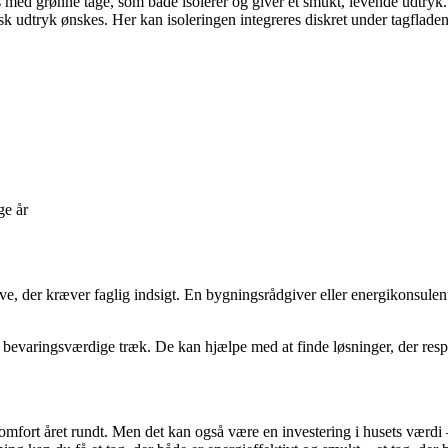
med grønne tage, som både isolerer og giver et smukt, levende udtryk.
sk udtryk ønskes. Her kan isoleringen integreres diskret under tagfladen
ge år
gave, der kræver faglig indsigt. En bygningsrådgiver eller energikonsul
r bevaringsværdige træk. De kan hjælpe med at finde løsninger, der respe
omfort året rundt. Men det kan også være en investering i husets værdi 