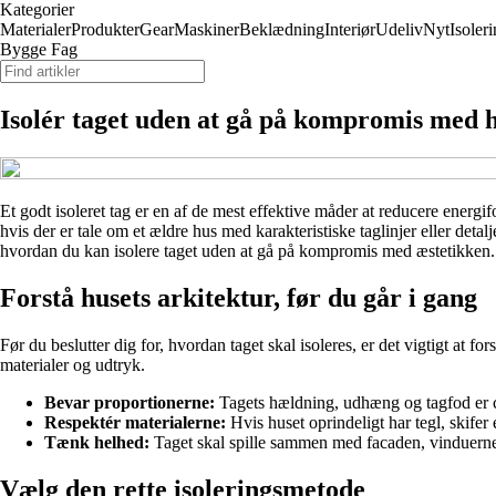
Kategorier
Materialer
Produkter
Gear
Maskiner
Beklædning
Interiør
Udeliv
Nyt
Isoler
Bygge Fag
Isolér taget uden at gå på kompromis med h
Et godt isoleret tag er en af de mest effektive måder at reducere energi
hvis der er tale om et ældre hus med karakteristiske taglinjer eller detal
hvordan du kan isolere taget uden at gå på kompromis med æstetikken.
Forstå husets arkitektur, før du går i gang
Før du beslutter dig for, hvordan taget skal isoleres, er det vigtigt at fo
materialer og udtryk.
Bevar proportionerne:
Tagets hældning, udhæng og tagfod er cent
Respektér materialerne:
Hvis huset oprindeligt har tegl, skifer
Tænk helhed:
Taget skal spille sammen med facaden, vinduerne o
Vælg den rette isoleringsmetode