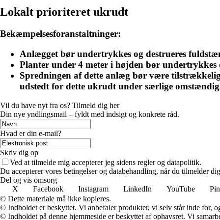
Lokalt prioriteret ukrudt
Bekæmpelsesforanstaltninger:
Anlægget bør undertrykkes og destrueres fuldstæn
Planter under 4 meter i højden bør undertrykkes o
Spredningen af dette anlæg bør være tilstrækkeligt
udstedt for dette ukrudt under særlige omstændig
Vil du have nyt fra os? Tilmeld dig her
Din nye yndlingsmail – fyldt med indsigt og konkrete råd.
Hvad er din e-mail?
Skriv dig op
Ved at tilmelde mig accepterer jeg sidens regler og datapolitik.
Du accepterer vores betingelser og databehandling, når du tilmelder di
Del og vis omsorg
X
Facebook
Instagram
LinkedIn
YouTube
Pin
© Dette materiale må ikke kopieres.
© Indholdet er beskyttet. Vi anbefaler produkter, vi selv står inde for
© Indholdet på denne hjemmeside er beskyttet af ophavsret. Vi samarbe