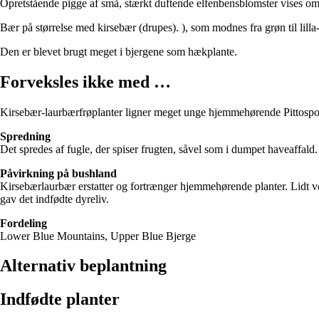
Opretstående pigge af små, stærkt duftende elfenbensblomster vises om 
Bær på størrelse med kirsebær (drupes). ), som modnes fra grøn til lil
Den er blevet brugt meget i bjergene som hækplante.
Forveksles ikke med …
Kirsebær-laurbærfrøplanter ligner meget unge hjemmehørende Pittospo
Spredning
Det spredes af fugle, der spiser frugten, såvel som i dumpet haveaffald.
Påvirkning på bushland
Kirsebærlaurbær erstatter og fortrænger hjemmehørende planter. Lidt v
gav det indfødte dyreliv.
Fordeling
Lower Blue Mountains, Upper Blue Bjerge
Alternativ beplantning
Indfødte planter