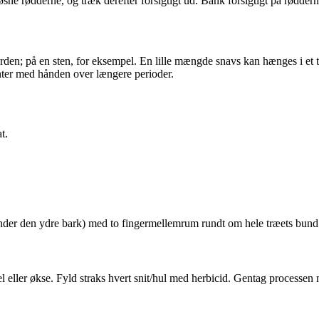
løsne rødderne, og træk derefter forsigtigt ud. Bank forsigtigt på røddern
en; på en sten, for eksempel. En lille mængde snavs kan hænges i et træ
anter med hånden over længere perioder.
t.
ge under den ydre bark) med to fingermellemrum rundt om hele træets bu
sel eller økse. Fyld straks hvert snit/hul med herbicid. Gentag process