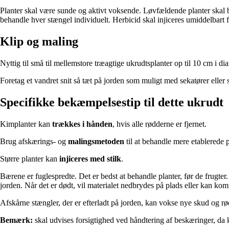
Planter skal være sunde og aktivt voksende. Løvfældende planter skal beh
behandle hver stængel individuelt. Herbicid skal injiceres umiddelbart f
Klip og maling
Nyttig til små til mellemstore træagtige ukrudtsplanter op til 10 cm i di
Foretag et vandret snit så tæt på jorden som muligt med sekatører eller
Specifikke bekæmpelsestip til dette ukrudt
Kimplanter kan
trækkes i hånden
, hvis alle rødderne er fjernet.
Brug afskærings- og
malingsmetoden
til at behandle mere etablerede p
Større planter kan
injiceres med stilk
.
Bærene er fuglespredte. Det er bedst at behandle planter, før de frugter
jorden. Når det er dødt, vil materialet nedbrydes på plads eller kan kom
Afskårne stængler, der er efterladt på jorden, kan vokse nye skud og rød
Bemærk:
skal udvises forsigtighed ved håndtering af beskæringer, da 