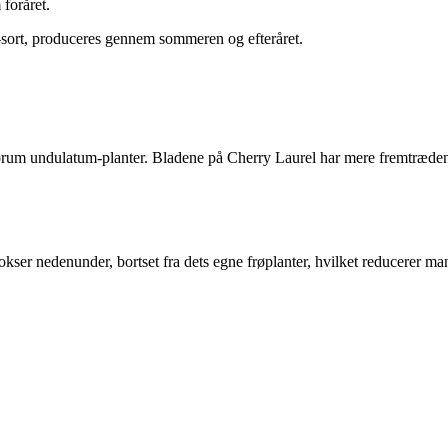
foråret.
la-sort, produceres gennem sommeren og efteråret.
rum undulatum-planter. Bladene på Cherry Laurel har mere fremtrædend
okser nedenunder, bortset fra dets egne frøplanter, hvilket reducerer 