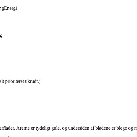
ing
Energi
s
t prioriteret ukrudt.)
flader. Årerne er tydeligt gule, og undersiden af bladene er blege og m