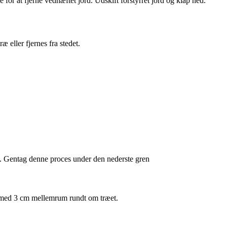
e for at fjerne vedhæftet jord. Udskift forstyrret jord og klap ned.
 eller fjernes fra stedet.
nd. Gentag denne proces under den nederste gren
en med 3 cm mellemrum rundt om træet.