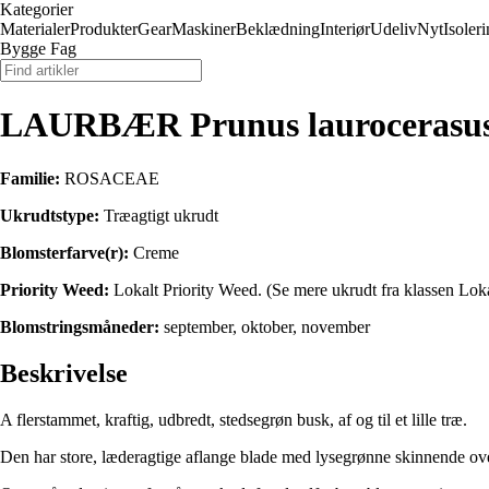
Kategorier
Materialer
Produkter
Gear
Maskiner
Beklædning
Interiør
Udeliv
Nyt
Isoler
Bygge Fag
LAURBÆR Prunus laurocerasu
Familie:
ROSACEAE
Ukrudtstype:
Træagtigt ukrudt
Blomsterfarve(r):
Creme
Priority Weed:
Lokalt Priority Weed. (Se mere ukrudt fra klassen Lokal
Blomstringsmåneder:
september, oktober, november
Beskrivelse
A flerstammet, kraftig, udbredt, stedsegrøn busk, af og til et lille træ.
Den har store, læderagtige aflange blade med lysegrønne skinnende over