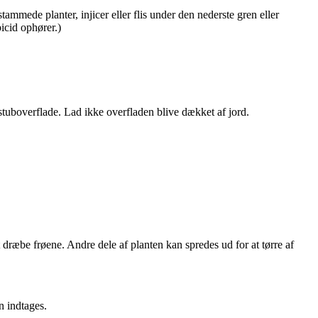
ammede planter, injicer eller flis under den nederste gren eller
icid ophører.)
stuboverflade. Lad ikke overfladen blive dækket af jord.
 dræbe frøene. Andre dele af planten kan spredes ud for at tørre af
n indtages.