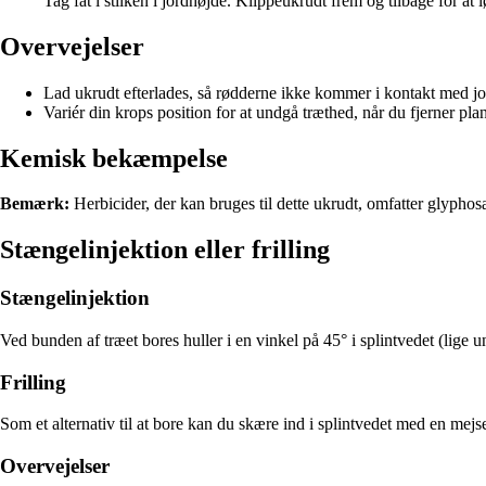
Tag fat i stilken i jordhøjde. Klippeukrudt frem og tilbage for at 
Overvejelser
Lad ukrudt efterlades, så rødderne ikke kommer i kontakt med jord
Variér din krops position for at undgå træthed, når du fjerner pl
Kemisk bekæmpelse
Bemærk:
Herbicider, der kan bruges til dette ukrudt, omfatter glyphosa
Stængelinjektion eller frilling
Stængelinjektion
Ved bunden af træet bores huller i en vinkel på 45° i splintvedet (li
Frilling
Som et alternativ til at bore kan du skære ind i splintvedet med en mej
Overvejelser