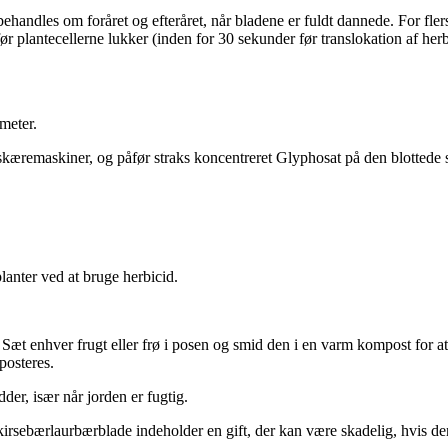
andles om foråret og efteråret, når bladene er fuldt dannede. For flerst
ør plantecellerne lukker (inden for 30 sekunder før translokation af herb
ameter.
 skæremaskiner, og påfør straks koncentreret Glyphosat på den blottede 
lanter ved at bruge herbicid.
. Sæt enhver frugt eller frø i posen og smid den i en varm kompost for at
posteres.
der, især når jorden er fugtig.
kirsebærlaurbærblade indeholder en gift, der kan være skadelig, hvis de