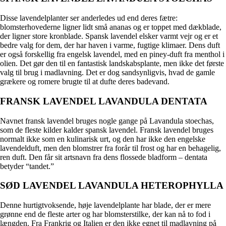
Disse lavendelplanter ser anderledes ud end deres fætre:
blomsterhovederne ligner lidt små ananas og er toppet med dækblade,
der ligner store kronblade. Spansk lavendel elsker varmt vejr og er et
bedre valg for dem, der har haven i varme, fugtige klimaer. Dens duft
er også forskellig fra engelsk lavendel, med en piney-duft fra menthol i
olien. Det gør den til en fantastisk landskabsplante, men ikke det første
valg til brug i madlavning. Det er dog sandsynligvis, hvad de gamle
grækere og romere brugte til at dufte deres badevand.
FRANSK LAVENDEL LAVANDULA DENTATA
Navnet fransk lavendel bruges nogle gange på Lavandula stoechas,
som de fleste kilder kalder spansk lavendel. Fransk lavendel bruges
normalt ikke som en kulinarisk urt, og den har ikke den engelske
lavendelduft, men den blomstrer fra forår til frost og har en behagelig,
ren duft. Den får sit artsnavn fra dens flossede bladform – dentata
betyder “tandet.”
SØD LAVENDEL LAVANDULA HETEROPHYLLA
Denne hurtigtvoksende, høje lavendelplante har blade, der er mere
grønne end de fleste arter og har blomsterstilke, der kan nå to fod i
længden. Fra Frankrig og Italien er den ikke egnet til madlavning på