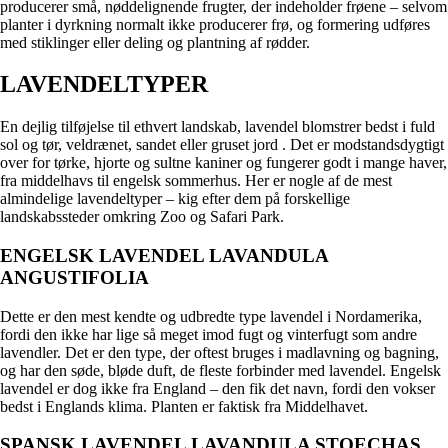
producerer små, nøddelignende frugter, der indeholder frøene – selvom
planter i dyrkning normalt ikke producerer frø, og formering udføres
med stiklinger eller deling og plantning af rødder.
LAVENDELTYPER
En dejlig tilføjelse til ethvert landskab, lavendel blomstrer bedst i fuld
sol
og tør, veldrænet, sandet eller gruset jord . Det er modstandsdygtigt
over for tørke, hjorte og sultne kaniner og fungerer godt i mange haver,
fra middelhavs til engelsk sommerhus. Her er nogle af de mest
almindelige lavendeltyper – kig efter dem på forskellige
landskabssteder omkring Zoo og Safari Park.
ENGELSK LAVENDEL LAVANDULA
ANGUSTIFOLIA
Dette er den mest kendte og udbredte type lavendel i Nordamerika,
fordi den ikke har lige så meget imod fugt og vinterfugt som andre
lavendler. Det er den type, der oftest bruges i madlavning og bagning,
og har den søde, bløde duft, de fleste forbinder med lavendel. Engelsk
lavendel er dog ikke fra England – den fik det navn, fordi den vokser
bedst i Englands klima. Planten er faktisk fra Middelhavet.
SPANSK LAVENDEL LAVANDULA STOECHAS