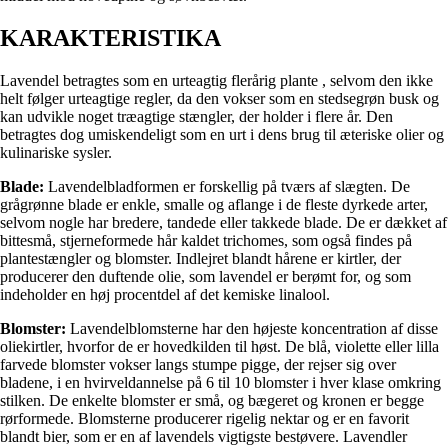
KARAKTERISTIKA
Lavendel betragtes som en urteagtig flerårig plante ,
selvom den ikke
helt følger urteagtige regler, da den vokser som en stedsegrøn busk og
kan udvikle noget træagtige stængler, der holder i flere år. Den
betragtes dog umiskendeligt som en urt i dens brug til æteriske olier og
kulinariske sysler.
Blade:
Lavendelbladformen er forskellig på tværs af slægten. De
grågrønne blade er enkle, smalle og aflange i de fleste dyrkede arter,
selvom nogle har bredere, tandede eller takkede blade. De er dækket af
bittesmå, stjerneformede hår kaldet trichomes, som også findes på
plantestængler og blomster. Indlejret blandt hårene er kirtler, der
producerer den duftende olie, som lavendel er berømt for, og som
indeholder en høj procentdel af det kemiske linalool.
Blomster:
Lavendelblomsterne har den højeste koncentration af disse
oliekirtler, hvorfor de er hovedkilden til høst. De blå, violette eller lilla
farvede blomster vokser langs stumpe pigge, der rejser sig over
bladene, i en hvirveldannelse på 6 til 10 blomster i hver klase omkring
stilken. De enkelte blomster er små, og bægeret og kronen er begge
rørformede. Blomsterne producerer rigelig nektar og er en favorit
blandt bier, som er en af lavendels vigtigste bestøvere. Lavendler