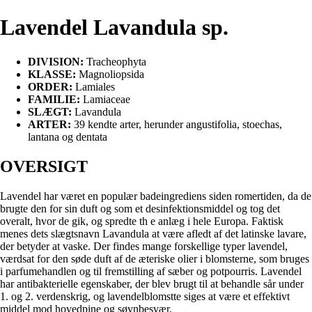
Lavendel Lavandula sp.
DIVISION:
Tracheophyta
KLASSE:
Magnoliopsida
ORDER:
Lamiales
FAMILIE:
Lamiaceae
SLÆGT:
Lavandula
ARTER:
39 kendte arter, herunder angustifolia, stoechas,
lantana og dentata
OVERSIGT
Lavendel har været en populær badeingrediens siden romertiden,
da de
brugte den for sin duft og som et desinfektionsmiddel og tog det
overalt, hvor de gik, og spredte th e anlæg i hele Europa. Faktisk
menes dets slægtsnavn Lavandula at være afledt af det latinske lavare,
der betyder at vaske. Der findes mange forskellige typer lavendel,
værdsat for den søde duft af de æteriske olier i blomsterne, som bruges
i parfumehandlen og til fremstilling af sæber og potpourris. Lavendel
har antibakterielle egenskaber, der blev brugt til at behandle sår under
1. og 2. verdenskrig, og lavendelblomstte siges at være et effektivt
middel mod hovedpine og søvnbesvær.